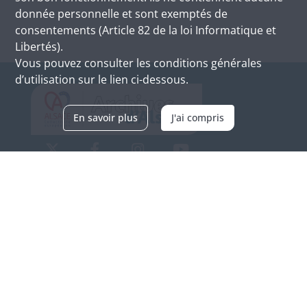
donnée personnelle et sont exemptés de
consentements (Article 82 de la loi Informatique et
Libertés).
Vous pouvez consulter les conditions générales
d’utilisation sur le lien ci-dessous.
En savoir plus
J'ai compris
Archives d'Alsace - Site de Colmar
Bâtiment M / Cité administrative
3, rue Fleischhauer
F-68026 COLMAR
(+33) 3 89 21 97 00
Nous contacter