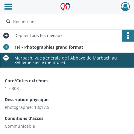
Ouvrir le menu déroulant
Archives Alsace - Colmar
Déplier
tous les niveaux
1Fi - Photographies grand format
Marbach, vue générale de l'Abbaye de Marbach au
XVIIIème siècle (peinture)
Cote/Cotes extrêmes
1 Fi303
Description physique
Photographie; 13x17,5
Conditions d'accès
Communicable