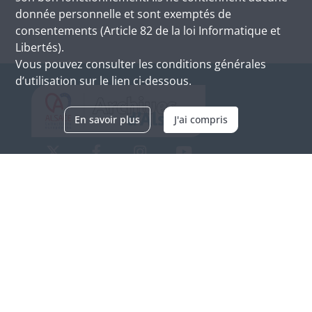
donnée personnelle et sont exemptés de
consentements (Article 82 de la loi Informatique et
Libertés).
Vous pouvez consulter les conditions générales
d’utilisation sur le lien ci-dessous.
En savoir plus
J'ai compris
Archives d'Alsace - Site de Colmar
Bâtiment M / Cité administrative
3, rue Fleischhauer
F-68026 COLMAR
(+33) 3 89 21 97 00
Nous contacter