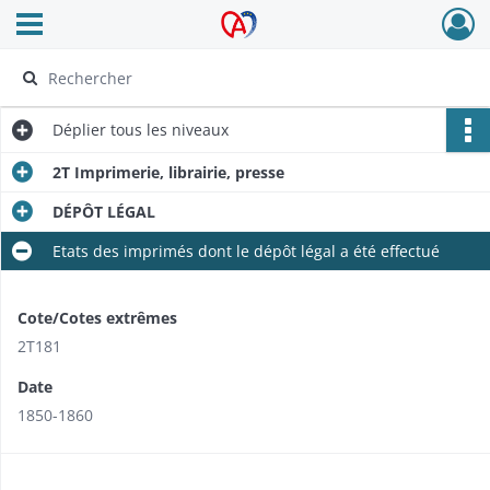
Ouvrir le menu déroulant
Archives Alsace - Colmar
Déplier
tous les niveaux
2T Imprimerie, librairie, presse
DÉPÔT LÉGAL
Etats des imprimés dont le dépôt légal a été effectué
Cote/Cotes extrêmes
2T181
Date
1850-1860