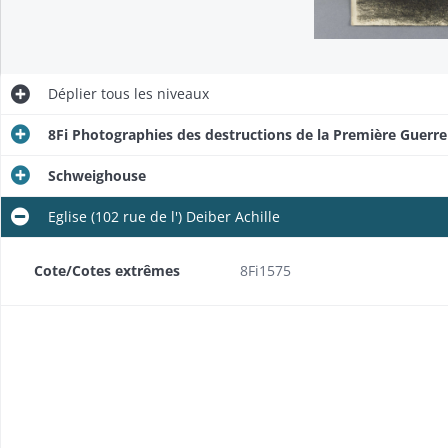
Déplier
tous les niveaux
8Fi Photographies des destructions de la Première Guerr
Schweighouse
Eglise (102 rue de l') Deiber Achille
Cote/Cotes extrêmes
8Fi1575