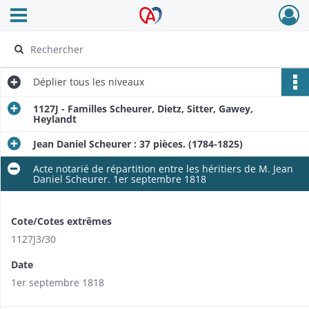
Ouvrir le menu déroulant
Archives Alsace - Colmar
Déplier
tous les niveaux
1127J - Familles Scheurer, Dietz, Sitter, Gawey,
Heylandt
Jean Daniel Scheurer : 37 pièces. (1784-1825)
Acte notarié de répartition entre les héritiers de M. Jean
Daniel Scheurer. 1er septembre 1818
Cote/Cotes extrêmes
1127J3/30
Date
1er septembre 1818