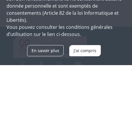
donnée personnelle et sont exemptés de
consentements (Article 82 de la loi Informatique et
Libertés).
Vous pouvez consulter les conditions générales
d’utilisation sur le lien ci-dessous.
En savoir plus
J'ai compris
Archives d'Alsace - Site de Colmar
Bâtiment M / Cité administrative
3, rue Fleischhauer
F-68026 COLMAR
(+33) 3 89 21 97 00
Nous contacter