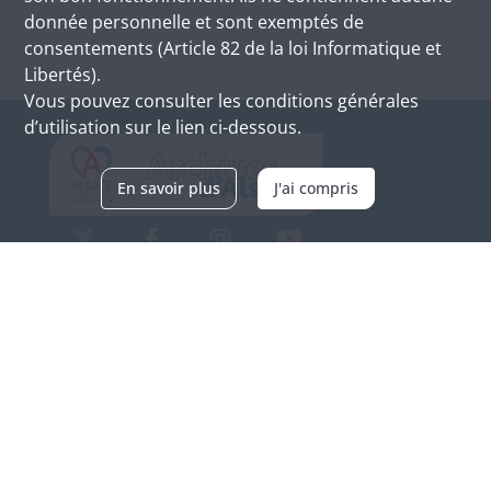
donnée personnelle et sont exemptés de
consentements (Article 82 de la loi Informatique et
Libertés).
Vous pouvez consulter les conditions générales
d’utilisation sur le lien ci-dessous.
En savoir plus
J'ai compris
Archives d'Alsace - Site de Colmar
Bâtiment M / Cité administrative
3, rue Fleischhauer
F-68026 COLMAR
(+33) 3 89 21 97 00
Nous contacter