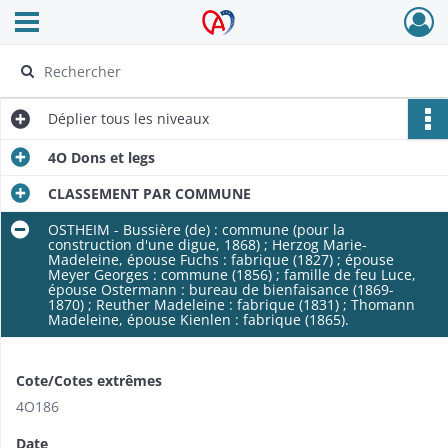
Ouvrir le menu déroulant
Archives Alsace - Colmar
Déplier
tous les niveaux
4O Dons et legs
CLASSEMENT PAR COMMUNE
OSTHEIM - Bussière (de) : commune (pour la
construction d'une digue, 1868) ; Herzog Marie-
Madeleine, épouse Fuchs : fabrique (1827) ; épouse
Meyer Georges : commune (1856) ; famille de feu Luce,
épouse Ostermann : bureau de bienfaisance (1869-
1870) ; Reuther Madeleine : fabrique (1831) ; Thomann
Madeleine, épouse Kienlen : fabrique (1865).
Cote/Cotes extrêmes
4O186
Date