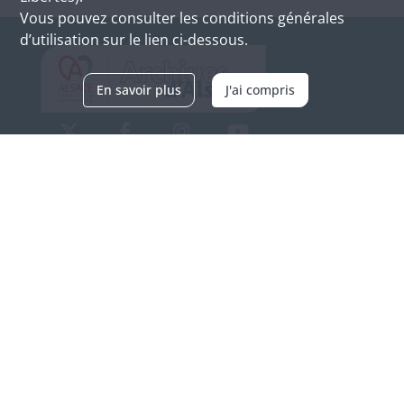
Vous pouvez consulter les conditions générales
d’utilisation sur le lien ci-dessous.
En savoir plus
J'ai compris
Archives d'Alsace - Site de Colmar
Bâtiment M / Cité administrative
3, rue Fleischhauer
F-68026 COLMAR
(+33) 3 89 21 97 00
Nous contacter
Horaires d'ouverture