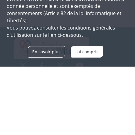
donnée personnelle et sont exemptés de
consentements (Article 82 de la loi Informatique et
Libertés).
Vous pouvez consulter les conditions générales
d’utilisation sur le lien ci-dessous.
En savoir plus
J'ai compris
Archives d'Alsace - Site de Colmar
Bâtiment M / Cité administrative
3, rue Fleischhauer
F-68026 COLMAR
(+33) 3 89 21 97 00
Nous contacter