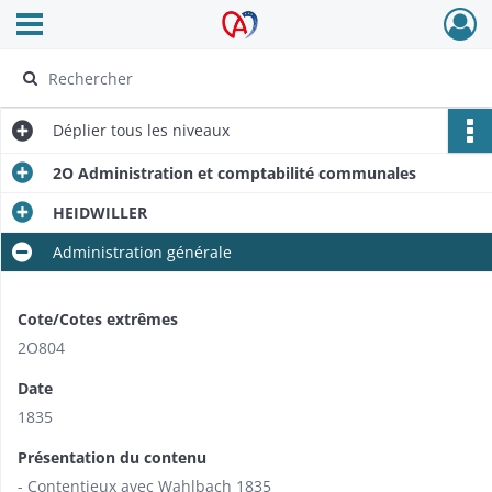
Ouvrir le menu déroulant
Archives Alsace - Colmar
Déplier
tous les niveaux
2O Administration et comptabilité communales
HEIDWILLER
Administration générale
Cote/Cotes extrêmes
2O804
Date
1835
Présentation du contenu
- Contentieux avec Wahlbach 1835