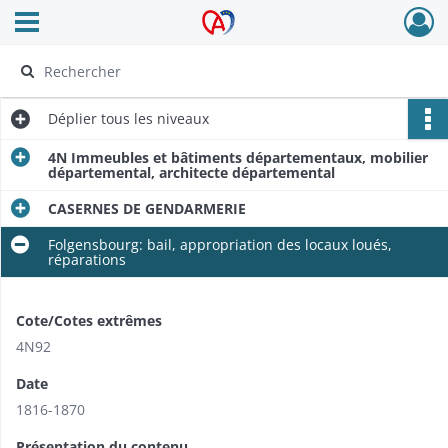
Ouvrir le menu déroulant
Archives Alsace - Colmar
Déplier
tous les niveaux
4N Immeubles et bâtiments départementaux, mobilier
départemental, architecte départemental
CASERNES DE GENDARMERIE
Folgensbourg: bail, appropriation des locaux loués,
réparations
Cote/Cotes extrêmes
4N92
Date
1816-1870
Présentation du contenu