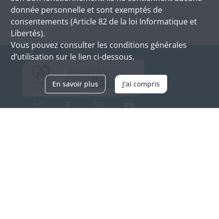
donnée personnelle et sont exemptés de
consentements (Article 82 de la loi Informatique et
Libertés).
Vous pouvez consulter les conditions générales
d’utilisation sur le lien ci-dessous.
En savoir plus
J'ai compris
Archives d'Alsace - Site de Colmar
Bâtiment M / Cité administrative
3, rue Fleischhauer
F-68026 COLMAR
(+33) 3 89 21 97 00
Nous contacter