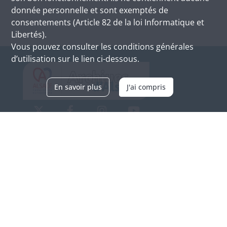
donnée personnelle et sont exemptés de
consentements (Article 82 de la loi Informatique et
Libertés).
Vous pouvez consulter les conditions générales
d’utilisation sur le lien ci-dessous.
En savoir plus
J'ai compris
Archives d'Alsace - Site de Colmar
Bâtiment M / Cité administrative
3, rue Fleischhauer
F-68026 COLMAR
(+33) 3 89 21 97 00
Nous contacter