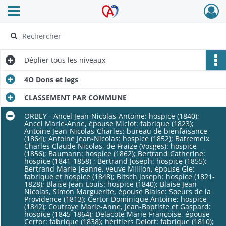
Ouvrir le menu déroulant
Archives Alsace - Colmar
Déplier
tous les niveaux
4O Dons et legs
CLASSEMENT PAR COMMUNE
ORBEY - Ancel Jean-Nicolas-Antoine: hospice (1840);
Ancel Marie-Anne, épouse Miclot: fabrique (1823);
Antoine Jean-Nicolas-Charles: bureau de bienfaisance
(1864); Antoine Jean-Nicolas: hospice (1852); Batremeix
Charles Claude Nicolas, de Fraize (Vosges): hospice
(1856); Baumann: hospice (1862); Bertrand Catherine:
hospice (1841-1858) ; Bertrand Joseph: hospice (1855);
Bertrand Marie-Jeanne, veuve Million, épouse Gle:
fabrique et hospice (1848); Bitsch Joseph: hospice (1821-
1828); Blaise Jean-Louis: hospice (1840); Blaise Jean
Nicolas, Simon Marguerite, épouse Blaise: Soeurs de la
Providence (1813); Certor Dominique Antoine: hospice
(1842); Coutraye Marie-Anne, Jean-Baptiste et Gaspard:
hospice (1845-1864); Delacote Marie-Françoise, épouse
Certor: fabrique (1838); héritiers Delort: fabrique (1810);