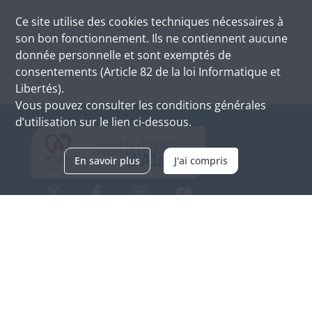
Ce site utilise des
cookies
techniques nécessaires à
son bon fonctionnement. Ils ne contiennent aucune
donnée personnelle et sont exemptés de
consentements (Article 82 de la loi Informatique et
Libertés).
Vous pouvez consulter les conditions générales
d’utilisation sur le lien ci-dessous.
En savoir plus
J'ai compris
Archives d'Alsace - Site de Colmar
Bâtiment M / Cité administrative
3, rue Fleischhauer
F-68026 COLMAR
(+33) 3 89 21 97 00