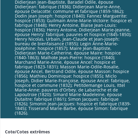
Didierjean Jean-Baptiste, Baradel Odile, épouse
Didierjean: fabrique (1836); Didierjean Marie-Anne,
épouse Delacotte: commune et fabrique (1859-1862);
Dodin Jean Joseph: hospice (1840); Fannez Marguerite:
hospice (1853); Guilmain Anne-Marie-Victoire: hospice et
fabrique (1848); Henry Antoine, Blaise Jean-Louis:
hospice (1836); Henry Antoine, Didierjean Marie-Jeanne,
épouse Henry: fabrique, pauvres et hospice (1845-1850);
Henry Nicolas, Urbain, Jean-Claude et Jean-Joseph:
bureau de bienfaisance (1855); Legin Anne-Marie-
Joséphine: hospice (1857); Maire Jean-Baptiste,
Didierjean Marie-Catherine, épouse Maire: hospice
(1840-1863); Malhote Jean-Pierre: hospice (1840);
Marchand Marie-Anne, épouse Ancel: hospice et
fabrique (1823-1831); Masson Marie-Odile-Rosalie,
épouse Ancel, Bertrand Odile, épouse Masson: hospice
(1856); Mathieu Dominique: hospice (1855); Miclo
Joseph, Didier Marie-Françoise, épouse Ancel: fabrique,
hospice et commune (1832); Petitdemange Louis, Ittel
Marie-Anne: pauvres d'Orbey, de Labaroche et de
Lapoutroie (1820); Simard Marie-Madeleine, épouse
Dutaitre: fabrique (1861); Simon Jacques: fabrique
(1826); Simonin Jean-Jacques: hospice et fabrique (1839-
1845); Tisserand Marie-Barbe, épouse Simon: fabrique
(1826).
Cote/Cotes extrêmes