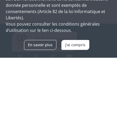
donnée personnelle et sont exemptés de
consentements (Article 82 de la loi Informatique et
Libertés).
Vous pouvez consulter les conditions générales
d’utilisation sur le lien ci-dessous.
En savoir plus
J'ai compris
Archives d'Alsace - Site de Colmar
Bâtiment M / Cité administrative
3, rue Fleischhauer
F-68026 COLMAR
(+33) 3 89 21 97 00
Nous contacter