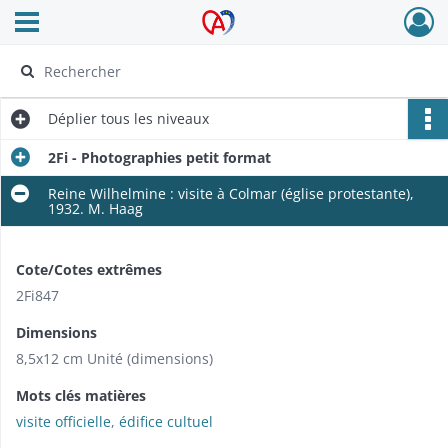
Ouvrir le menu déroulant
Archives Alsace - Colmar
Déplier
tous les niveaux
2Fi - Photographies petit format
Reine Wilhelmine : visite à Colmar (église protestante),
1932. M. Haag
Cote/Cotes extrêmes
2Fi847
Dimensions
8,5x12 cm Unité (dimensions)
Mots clés matières
visite officielle
,
édifice cultuel