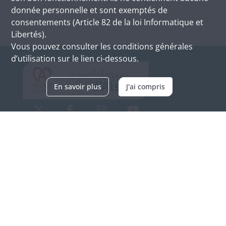
donnée personnelle et sont exemptés de
consentements (Article 82 de la loi Informatique et
Libertés).
Vous pouvez consulter les conditions générales
d’utilisation sur le lien ci-dessous.
En savoir plus
J'ai compris
Archives d'Alsace - Site de Colmar
Bâtiment M / Cité administrative
3, rue Fleischhauer
F-68026 COLMAR
(+33) 3 89 21 97 00
Nous contacter