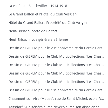
La vallée de Bitschwiller - 1914-1918
Le Grand Ballon et l'Hôtel du Club Vosgien
Hôtel du Grand Ballon, Propriété du Club Vosgien
Neuf-Brisach, porte de Belfort
Neuf-Brisach, vue générale aérienne
Dessin de GIEFEM pour le 20e anniversaire du Cercle Cartophile de Thann et de la Vallée de la Thur. 25-26 novembre 2006. carte n° 17
Dessin de GiEFEM pour le Club Multicollections "Les Chasseurs d'Images", Mulhouse. Carte n° 19 : "50 ans de carnaval à Mulhouse
Dessin de GiEFEM pour le Club Multicollections "Les Chasseurs d'Images", Mulhouse. Carte n° 20 : "L'univers de Tintin
Dessin de GiEFEM pour le Club Multicollections "Les Chasseurs d'Images", Mulhouse. Carte n° 17 : "Nounours a Cent ans
Dessin de GiEFEM pour le Club Multicollections "Les Chasseurs d'Images". Mulhouse. Carte n° 15
Dessin de GIEFEM pour le 10e anniversaire du Cercle Cartophile de Thann et de la Vallée de la Thur. Novembre 1997
Chaumont-sur-Aire (Meuse), rue de Saint-Michel, école. Vue d'une carte postale pour l'exposition de cartes postales anciennes (11 octobre 2009)
Tagsdorf, vue générale, mairie-école, maison alsacienne