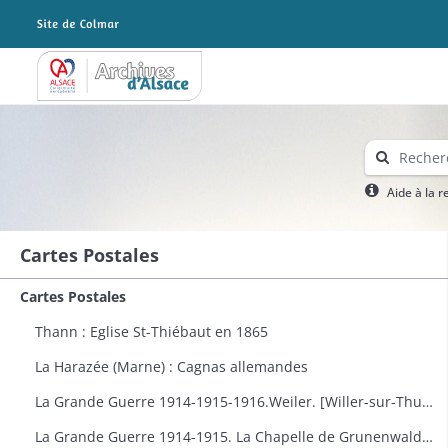
Archives Alsace - Colmar
Aide à la 
Cartes Postales
Cartes Postales
Thann : Eglise St-Thiébaut en 1865
La Harazée (Marne) : Cagnas allemandes
La Grande Guerre 1914-1915-1916.Weiler. [Willer-sur-Thur] : vue générale
La Grande Guerre 1914-1915. La Chapelle de Grunenwald près de Uderdersept habillés en soldat tenant un fusil. Dessin par Delalain.