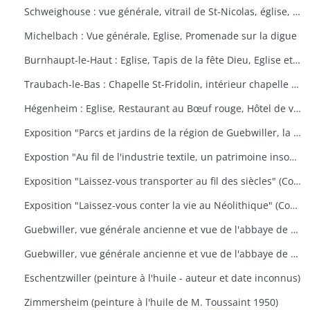
Schweighouse : vue générale, vitrail de St-Nicolas, église, la Doller
Michelbach : Vue générale, Eglise, Promenade sur la digue
Burnhaupt-le-Haut : Eglise, Tapis de la fête Dieu, Eglise et école, Office de la fête Dieu
Traubach-le-Bas : Chapelle St-Fridolin, intérieur chapelle et tableau, Ecole, rue principale
Hégenheim : Eglise, Restaurant au Bœuf rouge, Hôtel de ville, décors floraux
Exposition "Parcs et jardins de la région de Guebwiller, la culture d'un patrimoine florissant" (Communauté de Communes de la Région de Guebwiller, du 15 octobre 2010 au 31 janvier 2011)
Expostion "Au fil de l'industrie textile, un patrimoine insoupçonné" (Communauté de Communes de la Région de Guebwiller, du 11 septembre au 30 octobre 2009)
Exposition "Laissez-vous transporter au fil des siècles" (Communauté de Communes de la Région de Guebwiller, du 26 octobre 2012 au 19 janvier 2013)
Exposition "Laissez-vous conter la vie au Néolithique" (Communauté de Communes de la Région de Guebwiller, du 14 octobre 2011 au 26 janvier 2012)
Guebwiller, vue générale ancienne et vue de l'abbaye de Murbach.
Guebwiller, vue générale ancienne et vue de l'abbaye de Murbach.
Eschentzwiller (peinture à l'huile - auteur et date inconnus)
Zimmersheim (peinture à l'huile de M. Toussaint 1950)