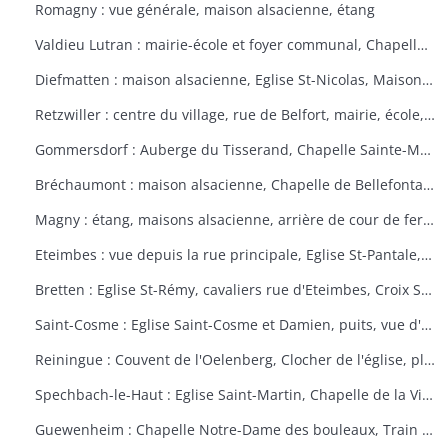
Romagny : vue générale, maison alsacienne, étang
Valdieu Lutran : mairie-école et foyer communal, Chapelle Notre Dame de la Pitié, calvaire, échelle d'écluses sens Valdieu-Retzwiller
Diefmatten : maison alsacienne, Eglise St-Nicolas, Maison natale Barthélémy Gross
Retzwiller : centre du village, rue de Belfort, mairie, école, décors floraux
Gommersdorf : Auberge du Tisserand, Chapelle Sainte-Marguerite, Calvaire rue des Tilleuls
Bréchaumont : maison alsacienne, Chapelle de Bellefontaine, rue de l'église, M.A.R.P.A. (Maison d'accueil rurale pour personne âgées)
Magny : étang, maisons alsacienne, arrière de cour de ferme
Eteimbes : vue depuis la rue principale, Eglise St-Pantale, maison alsacienne
Bretten : Eglise St-Rémy, cavaliers rue d'Eteimbes, Croix St-Eloi
Saint-Cosme : Eglise Saint-Cosme et Damien, puits, vue d'ensemble, ancien presbytère, mairie
Reiningue : Couvent de l'Oelenberg, Clocher de l'église, plan d'eau, cour de ferme
Spechbach-le-Haut : Eglise Saint-Martin, Chapelle de la Vierge, Christ du dimanche des rameaux sur l'âne, Vierge de la Pitié
Guewenheim : Chapelle Notre-Dame des bouleaux, Train de la Doller, lavoir, pierre borne, mur cimetière, Calvaire 1857 avec décorations florales