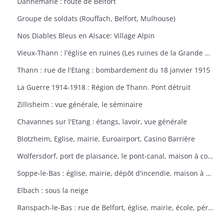
Dannemarie : route de Belfort
Groupe de soldats (Rouffach, Belfort, Mulhouse)
Nos Diables Bleus en Alsace: Village Alpin
Vieux-Thann : l'église en ruines (Les ruines de la Grande Guerre)
Thann : rue de l'Etang : bombardement du 18 janvier 1915
La Guerre 1914-1918 : Région de Thann. Pont détruit
Zillisheim : vue générale, le séminaire
Chavannes sur l'Etang : étangs, lavoir, vue générale
Blotzheim, Eglise, mairie, Euroairport, Casino Barrière
Wolfersdorf, port de plaisance, le pont-canal, maison à colombages
Soppe-le-Bas : église, mairie, dépôt d'incendie, maison à colombages
Elbach : sous la neige
Ranspach-le-Bas : rue de Belfort, église, mairie, école, périscolaire, platanes plantés sous Napoléon