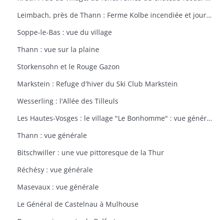
Leimbach, près de Thann : Ferme Kolbe incendiée et journellement bombardée avec les dépendances en ruines
Soppe-le-Bas : vue du village
Thann : vue sur la plaine
Storkensohn et le Rouge Gazon
Markstein : Refuge d'hiver du Ski Club Markstein
Wesserling : l'Allée des Tilleuls
Les Hautes-Vosges : le village "Le Bonhomme" : vue générale
Thann : vue générale
Bitschwiller : une vue pittoresque de la Thur
Réchésy : vue générale
Masevaux : vue générale
Le Général de Castelnau à Mulhouse