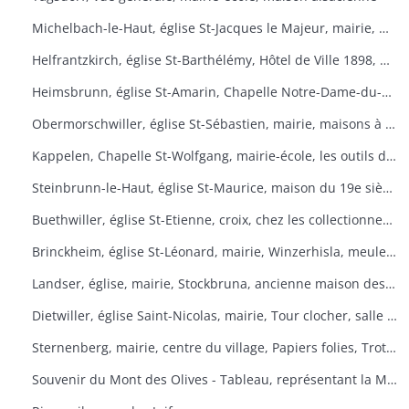
Michelbach-le-Haut, église St-Jacques le Majeur, mairie, maison 1832, fontaine, fête du pain
Helfrantzkirch, église St-Barthélémy, Hôtel de Ville 1898, maison alsacienne
Heimsbrunn, église St-Amarin, Chapelle Notre-Dame-du-Chêne, Maison Ste-Anne, mairie
Obermorschwiller, église St-Sébastien, mairie, maisons à colombages
Kappelen, Chapelle St-Wolfgang, mairie-école, les outils d'antan, chez le collectionneur de tracteurs
Steinbrunn-le-Haut, église St-Maurice, maison du 19e siècle, vue générale
Buethwiller, église St-Etienne, croix, chez les collectionneurs
Brinckheim, église St-Léonard, mairie, Winzerhisla, meule 1597, moulin
Landser, église, mairie, Stockbruna, ancienne maison des sœurs, Monastère St-Alphonse
Dietwiller, église Saint-Nicolas, mairie, Tour clocher, salle des fêtes
Sternenberg, mairie, centre du village, Papiers folies, Trotta Hisla
Souvenir du Mont des Olives - Tableau, représentant la Mort, à l'entrée du dortoir peint par Père M. Joseph (Baron de Géramb, général autrichien, mort en 1848 comme procurateur des Trappistes).