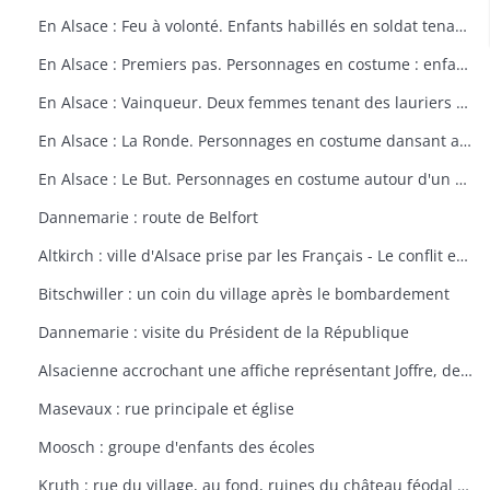
En Alsace : Feu à volonté. Enfants habillés en soldat tenant un fusil. Dessin par Delalain.
En Alsace : Premiers pas. Personnages en costume : enfant allant vers le drapeau français. Dessin par Delalain.
En Alsace : Vainqueur. Deux femmes tenant des lauriers et un homme en costume. Dessin par Delalain.
En Alsace : La Ronde. Personnages en costume dansant autour du drapeau français. Dessin par Delalain.
En Alsace : Le But. Personnages en costume autour d'un drapeau français. Dessin par Delalain
Dannemarie : route de Belfort
Altkirch : ville d'Alsace prise par les Français - Le conflit européen en 1914
Bitschwiller : un coin du village après le bombardement
Dannemarie : visite du Président de la République
Alsacienne accrochant une affiche représentant Joffre, dessin de Th. CROY
Masevaux : rue principale et église
Moosch : groupe d'enfants des écoles
Kruth : rue du village, au fond, ruines du château féodal de Wildenstein