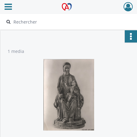
Ouvrir le menu déroulant
Archives Alsace - Colmar
1 media