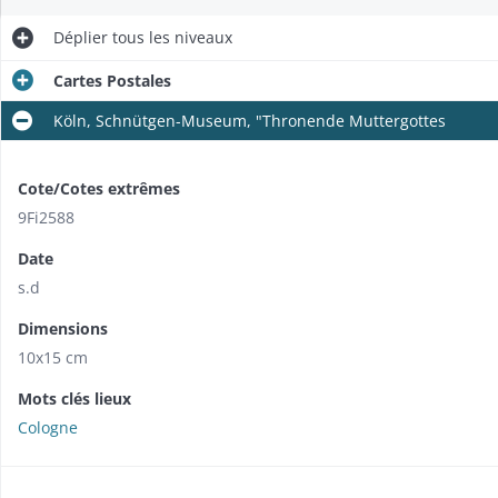
Déplier
tous les niveaux
Cartes Postales
Köln, Schnütgen-Museum, "Thronende Muttergottes
Cote/Cotes extrêmes
9Fi2588
Date
s.d
Dimensions
10x15 cm
Mots clés lieux
Cologne