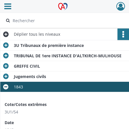
Ouvrir le menu déroulant
Archives Alsace - Colmar
Déplier
tous les niveaux
3U Tribunaux de première instance
TRIBUNAL DE 1ere INSTANCE D'ALTKIRCH-MULHOUSE
GREFFE CIVIL
Jugements civils
1843
Cote/Cotes extrêmes
3U1/54
Date