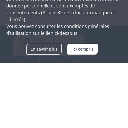
donnée personnelle et sont exemptés de
consentements (Article 82 de la loi Informatique et
Libertés).
Vous pouvez consulter les conditions générales
d’utilisation sur le lien ci-dessous.
En savoir plus
J'ai compris
Archives d'Alsace - Site de Colmar
Bâtiment M / Cité administrative
3, rue Fleischhauer
F-68026 COLMAR
(+33) 3 89 21 97 00
Nous contacter