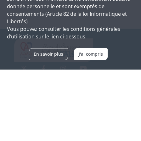
donnée personnelle et sont exemptés de
consentements (Article 82 de la loi Informatique et
Libertés).
Vous pouvez consulter les conditions générales
d’utilisation sur le lien ci-dessous.
En savoir plus
J'ai compris
Archives d'Alsace - Site de Colmar
Bâtiment M / Cité administrative
3, rue Fleischhauer
F-68026 COLMAR
(+33) 3 89 21 97 00
Nous contacter