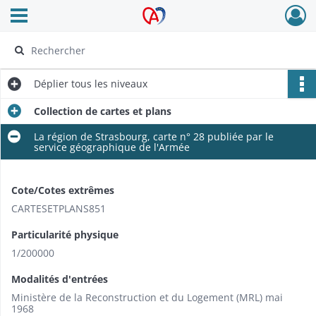
Ouvrir le menu déroulant
Archives Alsace - Colmar
Déplier
tous les niveaux
Collection de cartes et plans
La région de Strasbourg, carte n° 28 publiée par le
service géographique de l'Armée
Cote/Cotes extrêmes
CARTESETPLANS851
Particularité physique
1/200000
Modalités d'entrées
Ministère de la Reconstruction et du Logement (MRL) mai
1968