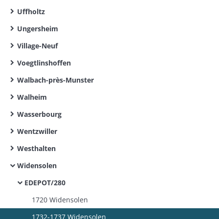
Uffholtz
Ungersheim
Village-Neuf
Voegtlinshoffen
Walbach-près-Munster
Walheim
Wasserbourg
Wentzwiller
Westhalten
Widensolen
EDEPOT/280
1720 Widensolen
1732-1737 Widensolen