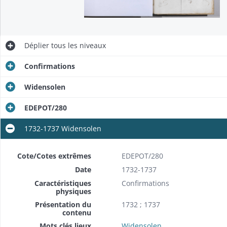
Déplier
tous les niveaux
Confirmations
Widensolen
EDEPOT/280
1732-1737 Widensolen
Cote/Cotes extrêmes
EDEPOT/280
Date
1732-1737
Caractéristiques
Confirmations
physiques
Présentation du
1732 ; 1737
contenu
Mots clés lieux
Widensolen