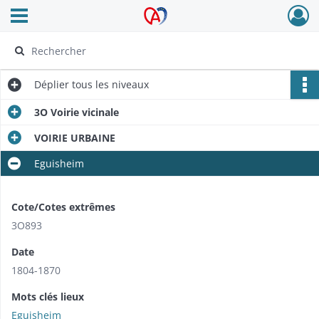
Ouvrir le menu déroulant
Archives Alsace - Colmar
Déplier
tous les niveaux
3O Voirie vicinale
VOIRIE URBAINE
Eguisheim
Cote/Cotes extrêmes
3O893
Date
1804-1870
Mots clés lieux
Eguisheim