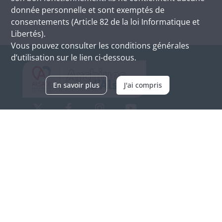
donnée personnelle et sont exemptés de
consentements (Article 82 de la loi Informatique et
Libertés).
Vous pouvez consulter les conditions générales
d’utilisation sur le lien ci-dessous.
En savoir plus
J'ai compris
Archives d'Alsace - Site de Colmar
Bâtiment M / Cité administrative
3, rue Fleischhauer
F-68026 COLMAR
(+33) 3 89 21 97 00
Nous contacter