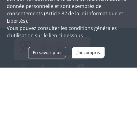
donnée personnelle et sont exemptés de
consentements (Article 82 de la loi Informatique et
Libertés).
Vous pouvez consulter les conditions générales
d’utilisation sur le lien ci-dessous.
En savoir plus
J'ai compris
Archives d'Alsace - Site de Colmar
Bâtiment M / Cité administrative
3, rue Fleischhauer
F-68026 COLMAR
(+33) 3 89 21 97 00
Nous contacter