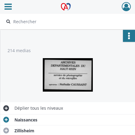
Ouvrir le menu déroulant
Archives Alsace - Colmar
214 medias
Déplier
tous les niveaux
Naissances
Zillisheim