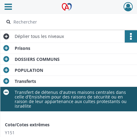
Ouvrir le menu déroulant
Archives Alsace - Colmar
Déplier
tous les niveaux
Prisons
DOSSIERS COMMUNS
POPULATION
Transferts
Transfert de détenus d'autres maisons centrales dans
celle d'Ensisheim pour des raisons de sécurité ou en
raison de leur appartenance aux cultes protestants ou
israélite
Cote/Cotes extrêmes
Y151