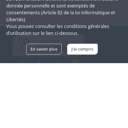
donnée personnelle et sont exemptés de
consentements (Article 82 de la loi Informatique et
Libertés).
Vous pouvez consulter les conditions générales
d’utilisation sur le lien ci-dessous.
En savoir plus
J'ai compris
Archives d'Alsace - Site de Colmar
Bâtiment M / Cité administrative
3, rue Fleischhauer
F-68026 COLMAR
(+33) 3 89 21 97 00
Nous contacter