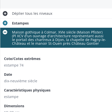
Déplier
tous les niveaux
Estampes
Maison gothique à Colmar, XVIe siècle (Maison Pfister)
(Pl XCV d'un ouvrage d'architecture représentant aussi
le portail des chartreux à Dijon, la chapelle de Pagny-le-
Château et le manoir St-Ouen près Château Gontier
Cote/Cotes extrêmes
estampe 74
Date
dix-neuvième siècle
Caractéristiques physiques
estampe
Dimensions