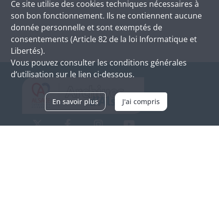
Ce site utilise des
cookies
techniques nécessaires à
son bon fonctionnement. Ils ne contiennent aucune
donnée personnelle et sont exemptés de
consentements (Article 82 de la loi Informatique et
Libertés).
Vous pouvez consulter les conditions générales
d’utilisation sur le lien ci-dessous.
En savoir plus
J'ai compris
Archives d'Alsace - Site de Colmar
Bâtiment M / Cité administrative
3, rue Fleischhauer
F-68026 COLMAR
(+33) 3 89 21 97 00