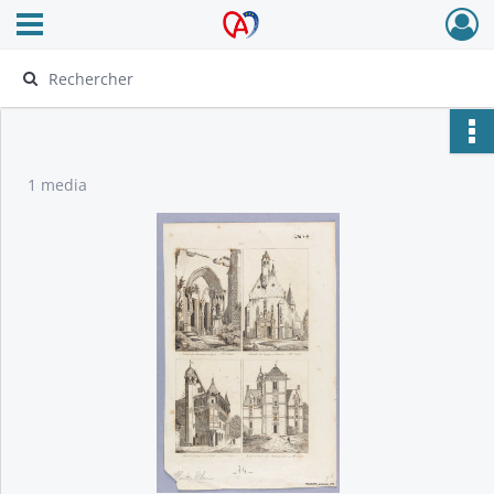
Ouvrir le menu déroulant
Archives Alsace - Colmar
1 media