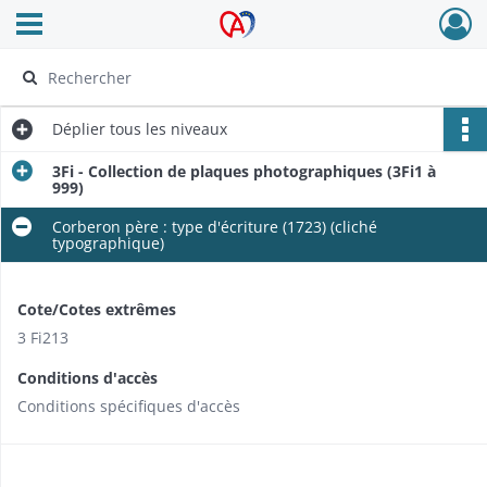
Ouvrir le menu déroulant
Archives Alsace - Colmar
Déplier
tous les niveaux
3Fi - Collection de plaques photographiques (3Fi1 à
999)
Corberon père : type d'écriture (1723) (cliché
typographique)
Cote/Cotes extrêmes
3 Fi213
Conditions d'accès
Conditions spécifiques d'accès