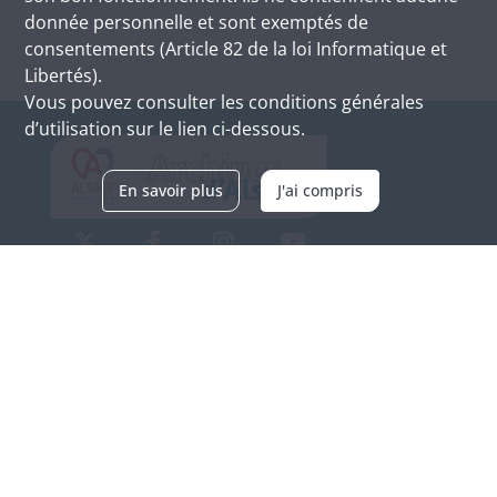
donnée personnelle et sont exemptés de
consentements (Article 82 de la loi Informatique et
Libertés).
Vous pouvez consulter les conditions générales
d’utilisation sur le lien ci-dessous.
En savoir plus
J'ai compris
Archives d'Alsace - Site de Colmar
Bâtiment M / Cité administrative
3, rue Fleischhauer
F-68026 COLMAR
(+33) 3 89 21 97 00
Nous contacter