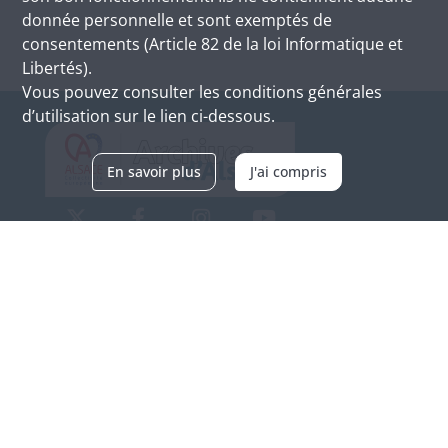
donnée personnelle et sont exemptés de
consentements (Article 82 de la loi Informatique et
Libertés).
Vous pouvez consulter les conditions générales
d’utilisation sur le lien ci-dessous.
En savoir plus
J'ai compris
Archives d'Alsace - Site de Colmar
Bâtiment M / Cité administrative
3, rue Fleischhauer
F-68026 COLMAR
(+33) 3 89 21 97 00
Nous contacter