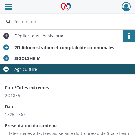
Ouvrir le menu déroulant
Archives Alsace - Colmar
Déplier
tous les niveaux
2O Administration et comptabilité communales
SIGOLSHEIM
Agriculture
Cote/Cotes extrêmes
2O1855
Date
1825-1867
Présentation du contenu
- Bêtes mâles affectées au service du troupeau de Sigolsheim