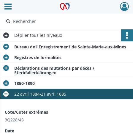
Ouvrir le menu déroulant
Archives Alsace - Colmar
Déplier
tous les niveaux
Bureau de l'Enregistrement de Sainte-Marie-aux-Mines
Registres de formalités
Déclarations des mutations par décès /
Sterbfallerklärungen
1850-1890
22 avril 1884-21 avril 1885
Cote/Cotes extrêmes
3Q228/43
Date