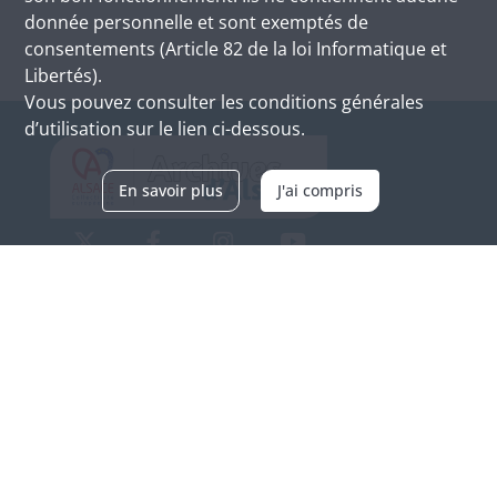
donnée personnelle et sont exemptés de
consentements (Article 82 de la loi Informatique et
Libertés).
Vous pouvez consulter les conditions générales
d’utilisation sur le lien ci-dessous.
En savoir plus
J'ai compris
Archives d'Alsace - Site de Colmar
Bâtiment M / Cité administrative
3, rue Fleischhauer
F-68026 COLMAR
(+33) 3 89 21 97 00
Nous contacter