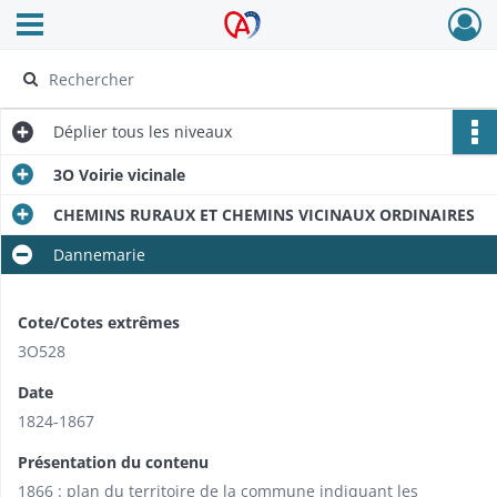
Ouvrir le menu déroulant
Archives Alsace - Colmar
Déplier
tous les niveaux
3O Voirie vicinale
CHEMINS RURAUX ET CHEMINS VICINAUX ORDINAIRES
Dannemarie
Cote/Cotes extrêmes
3O528
Date
1824-1867
Présentation du contenu
1866 : plan du territoire de la commune indiquant les