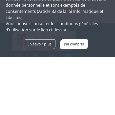
donnée personnelle et sont exemptés de
consentements (Article 82 de la loi Informatique et
Libertés).
Vous pouvez consulter les conditions générales
d’utilisation sur le lien ci-dessous.
En savoir plus
J'ai compris
Archives d'Alsace - Site de Colmar
Bâtiment M / Cité administrative
3, rue Fleischhauer
F-68026 COLMAR
(+33) 3 89 21 97 00
Nous contacter