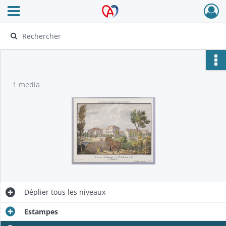
Ouvrir le menu déroulant
Archives Alsace - Colmar
1 media
Déplier
tous les niveaux
Estampes