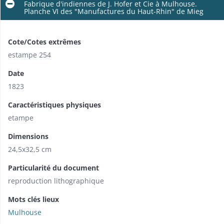
Fabrique d'indiennes de J. Hofer et Cie à Mulhouse.
Planche VI des "Manufactures du Haut-Rhin" de Mieg
Cote/Cotes extrêmes
estampe 254
Date
1823
Caractéristiques physiques
etampe
Dimensions
24,5x32,5 cm
Particularité du document
reproduction lithographique
Mots clés lieux
Mulhouse