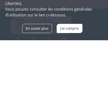
Libertés).
Vous pouvez consulter les conditions générales
d’utilisation sur le lien ci-dessous.
En savoir plus
J'ai compris
Archives d'Alsace - Site de Colmar
Bâtiment M / Cité administrative
3, rue Fleischhauer
F-68026 COLMAR
(+33) 3 89 21 97 00
Nous contacter
Horaires d'ouverture