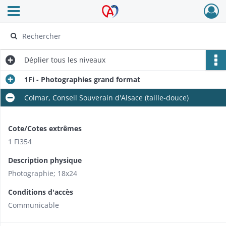
Ouvrir le menu déroulant
Archives Alsace - Colmar
Déplier
tous les niveaux
1Fi - Photographies grand format
Colmar, Conseil Souverain d'Alsace (taille-douce)
Cote/Cotes extrêmes
1 Fi354
Description physique
Photographie; 18x24
Conditions d'accès
Communicable