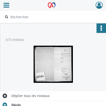
Ouvrir le menu déroulant
Archives Alsace - Colmar
673 medias
Déplier
tous les niveaux
Décès