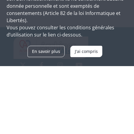
donnée personnelle et sont exemptés de
consentements (Article 82 de la loi Informatique et
Libertés).
Vous pouvez consulter les conditions générales
d’utilisation sur le lien ci-dessous.
En savoir plus
J'ai compris
Archives d'Alsace - Site de Colmar
Bâtiment M / Cité administrative
3, rue Fleischhauer
F-68026 COLMAR
(+33) 3 89 21 97 00
Nous contacter