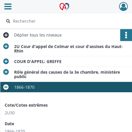
Ouvrir le menu déroulant
Archives Alsace - Colmar
Déplier
tous les niveaux
2U Cour d'appel de Colmar et cour d'assises du Haut-
Rhin
COUR D'APPEL: GREFFE
Rôle général des causes de la 3e chambre, ministère
public
1866-1870
Cote/Cotes extrêmes
2U30
Date
1866-1870