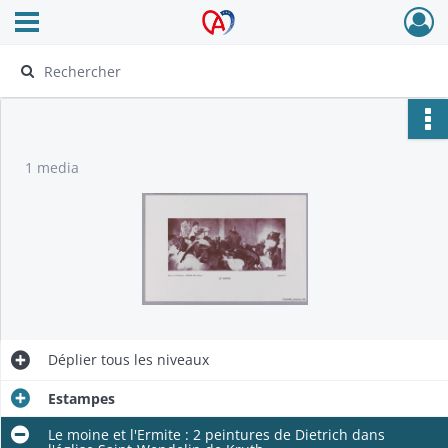
Ouvrir le menu déroulant
Archives Alsace - Colmar
1 media
Déplier
tous les niveaux
Estampes
Le moine et l'Ermite : 2 peintures de Dietrich dans