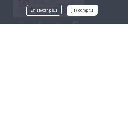
En savoir plus
J'ai compris
Archives d'Alsace - Site de Colmar
Bâtiment M / Cité administrative
3, rue Fleischhauer
F-68026 COLMAR
(+33) 3 89 21 97 00
Nous contacter
Horaires d'ouverture
Du mardi au vendredi
en continu de 9h à 17h