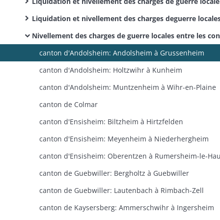
Liquidation et nivellement des charges de guerre locales: comptes, pièces justificatives, correspondance (dossiers dans l'ordre alphabétique des communes)
Liquidation et nivellement des charges deguerre locales: pièces justificatives résiduelles (classement par canton
Nivellement des charges de guerre locales entre les contribuables: délibérations des commissions locales et tableaux présentant pour chaque commune les fournitures et paiements faits par les habitants pour l'entretien des troupes alliées, la situation de chacun des contribuables de la commune et enfin la somme que chaque contribuable devra en définitive payer ou recevoir
canton d'Andolsheim: Andolsheim à Grussenheim
canton d'Andolsheim: Holtzwihr à Kunheim
canton d'Andolsheim: Muntzenheim à Wihr-en-Plaine
canton de Colmar
canton d'Ensisheim: Biltzheim à Hirtzfelden
canton d'Ensisheim: Meyenheim à Niederhergheim
canton d'Ensisheim: Oberentzen à Rumersheim-le-Hau
canton de Guebwiller: Bergholtz à Guebwiller
canton de Guebwiller: Lautenbach à Rimbach-Zell
canton de Kaysersberg: Ammerschwihr à Ingersheim