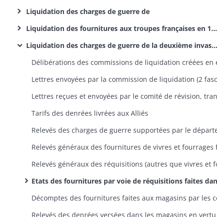
Liquidation des charges de guerre de
Liquidation des fournitures aux troupes françaises en 1815
Liquidation des charges de guerre de la deuxième invasion
Tarifs des denrées livrées aux Alliés
Etats des fournitures par voie de réquisitions faites dans les communes postérieurement au 26 juin 1815 (états par commune