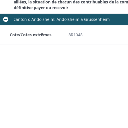
alliées, la situation de chacun des contribuables de la 
définitive payer ou recevoir
canton d'Andolsheim: Andolsheim à Grussenheim
Cote/Cotes extrêmes
8R1048
Délibérations des commissions de liquidation créées en exécution de la loi du 28 avril 1816
Lettres envoyées par la commission de liquidation (2 fascicules)
Lettres reçues et envoyées par le comité de révision, transmission de renseignements et de pièces justificatives au comité de révision, délibérations du comité
Relevés des charges de guerre supportées par le département, dressés à la demande de la commission mixte près l'armée autrichienne et de la commission du roi pour les armées alliées
Relevés généraux des fournitures de vivres et fourrages faites aux troupes alliées
Relevés généraux des réquisitions (autres que vivres et fourrages) frappées sur le département
)
Décomptes des fournitures faites aux magasins par les communes de l'arrondissement de Colmar
Relevés des denrées versées dans les magasins en vertu de réquisitions des autorités locales (états par magasin)