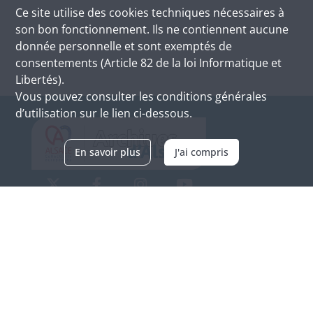
Ce site utilise des
cookies
techniques nécessaires à
son bon fonctionnement. Ils ne contiennent aucune
donnée personnelle et sont exemptés de
consentements (Article 82 de la loi Informatique et
Libertés).
Vous pouvez consulter les conditions générales
d’utilisation sur le lien ci-dessous.
En savoir plus
J'ai compris
Archives d'Alsace - Site de Colmar
Bâtiment M / Cité administrative
3, rue Fleischhauer
F-68026 COLMAR
(+33) 3 89 21 97 00