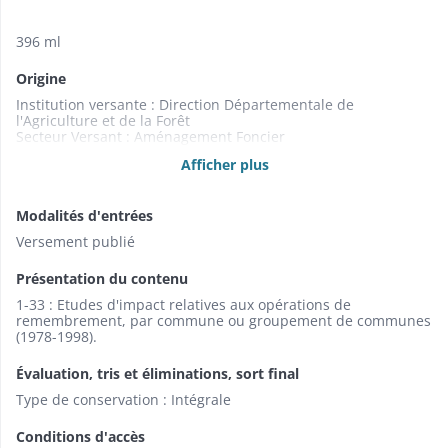
396 ml
Origine
Institution versante : Direction Départementale de
l'Agriculture et de la Forêt
Secteur Versant : Aménagement Foncier
Status du service producteur : Direction Départementale de
Afficher plus
l'Agriculture et de la Forêt
Service Producteur : Aménagement Foncier
Modalités d'entrées
Versement publié
Présentation du contenu
1-33 : Etudes d'impact relatives aux opérations de
remembrement, par commune ou groupement de communes
(1978-1998).
Évaluation, tris et éliminations, sort final
Type de conservation : Intégrale
Conditions d'accès