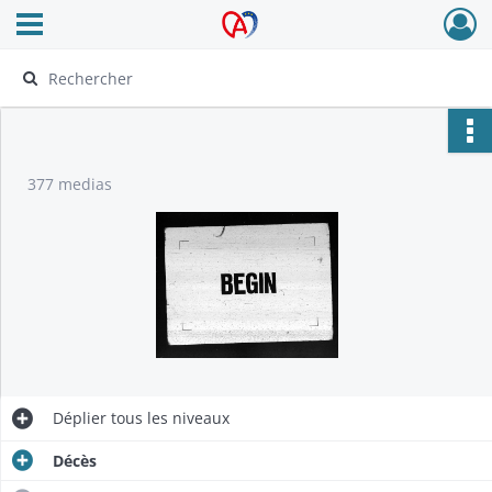
Ouvrir le menu déroulant
Archives Alsace - Colmar
377 medias
Déplier
tous les niveaux
Décès