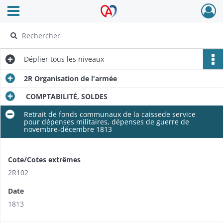
Ouvrir le menu déroulant
Archives Alsace - Colmar
Déplier
tous les niveaux
2R Organisation de l'armée
COMPTABILITÉ, SOLDES
Retrait de fonds communaux de la caissede service
pour dépenses militaires, dépenses de guerre de
novembre-décembre 1813
Cote/Cotes extrêmes
2R102
Date
1813