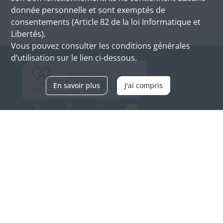
donnée personnelle et sont exemptés de
consentements (Article 82 de la loi Informatique et
Libertés).
Vous pouvez consulter les conditions générales
d’utilisation sur le lien ci-dessous.
En savoir plus
J'ai compris
Archives d'Alsace - Site de Colmar
Bâtiment M / Cité administrative
3, rue Fleischhauer
F-68026 COLMAR
(+33) 3 89 21 97 00
Nous contacter