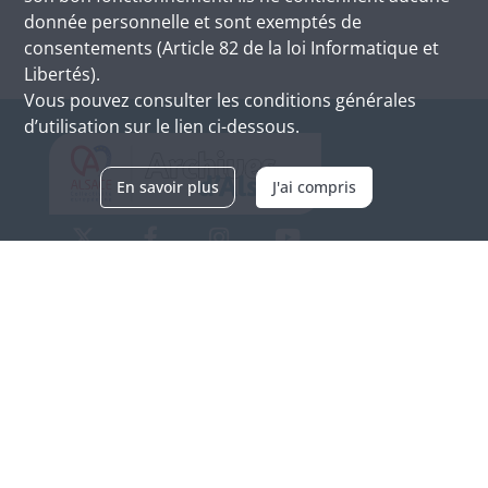
donnée personnelle et sont exemptés de
consentements (Article 82 de la loi Informatique et
Libertés).
Vous pouvez consulter les conditions générales
d’utilisation sur le lien ci-dessous.
En savoir plus
J'ai compris
Archives d'Alsace - Site de Colmar
Bâtiment M / Cité administrative
3, rue Fleischhauer
F-68026 COLMAR
(+33) 3 89 21 97 00
Nous contacter