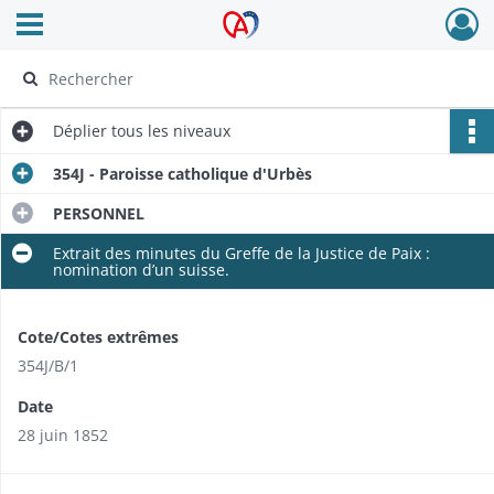
Ouvrir le menu déroulant
Archives Alsace - Colmar
Déplier
tous les niveaux
354J - Paroisse catholique d'Urbès
PERSONNEL
Extrait des minutes du Greffe de la Justice de Paix :
nomination d’un suisse.​
Cote/Cotes extrêmes
354J/B/1
Date
28 juin 1852