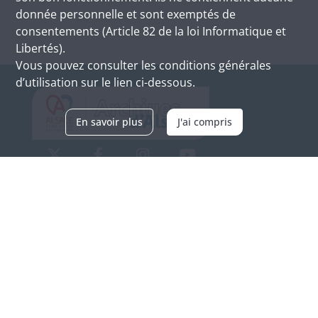
donnée personnelle et sont exemptés de
consentements (Article 82 de la loi Informatique et
Libertés).
Vous pouvez consulter les conditions générales
d’utilisation sur le lien ci-dessous.
En savoir plus
J'ai compris
Archives d'Alsace - Site de Colmar
Bâtiment M / Cité administrative
3, rue Fleischhauer
F-68026 COLMAR
(+33) 3 89 21 97 00
Nous contacter