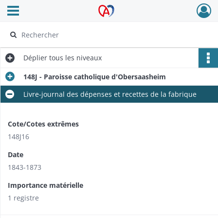
Ouvrir le menu déroulant
Archives Alsace - Colmar
Déplier
tous les niveaux
148J - Paroisse catholique d'Obersaasheim
Livre-journal des dépenses et recettes de la fabrique
Cote/Cotes extrêmes
148J16
Date
1843-1873
Importance matérielle
1 registre