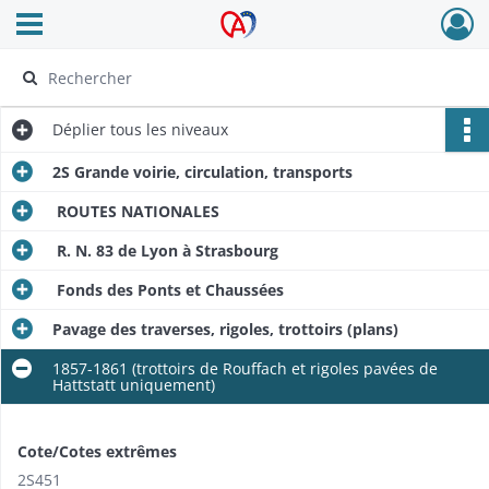
Ouvrir le menu déroulant
Archives Alsace - Colmar
Déplier
tous les niveaux
2S Grande voirie, circulation, transports
ROUTES NATIONALES
R. N. 83 de Lyon à Strasbourg
Fonds des Ponts et Chaussées
Pavage des traverses, rigoles, trottoirs (plans)
1857-1861 (trottoirs de Rouffach et rigoles pavées de
Hattstatt uniquement)
Cote/Cotes extrêmes
2S451