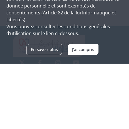
donnée personnelle et sont exemptés de
consentements (Article 82 de la loi Informatique et
Libertés).
Vous pouvez consulter les conditions générales
d’utilisation sur le lien ci-dessous.
En savoir plus
J'ai compris
Archives d'Alsace - Site de Colmar
Bâtiment M / Cité administrative
3, rue Fleischhauer
F-68026 COLMAR
(+33) 3 89 21 97 00
Nous contacter