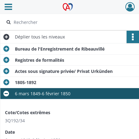
Ouvrir le menu déroulant
Archives Alsace - Colmar
Déplier
tous les niveaux
Bureau de l'Enregistrement de Ribeauvillé
Registres de formalités
Actes sous signature privée/ Privat Urkünden
1805-1892
6 mars 1849-6 février 1850
Cote/Cotes extrêmes
3Q192/34
Date