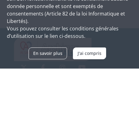
donnée personnelle et sont exemptés de
consentements (Article 82 de la loi Informatique et
Libertés).
Vous pouvez consulter les conditions générales
d’utilisation sur le lien ci-dessous.
En savoir plus
J'ai compris
Archives d'Alsace - Site de Colmar
Bâtiment M / Cité administrative
3, rue Fleischhauer
F-68026 COLMAR
(+33) 3 89 21 97 00
Nous contacter