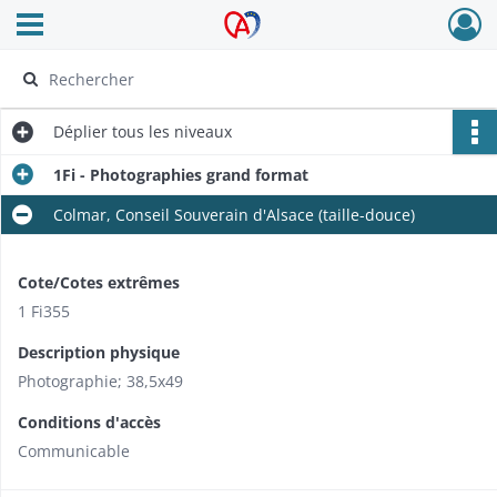
Ouvrir le menu déroulant
Archives Alsace - Colmar
Déplier
tous les niveaux
1Fi - Photographies grand format
Colmar, Conseil Souverain d'Alsace (taille-douce)
Cote/Cotes extrêmes
1 Fi355
Description physique
Photographie; 38,5x49
Conditions d'accès
Communicable