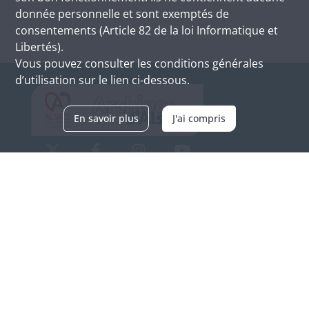
donnée personnelle et sont exemptés de
consentements (Article 82 de la loi Informatique et
Libertés).
Vous pouvez consulter les conditions générales
d’utilisation sur le lien ci-dessous.
En savoir plus
J'ai compris
Archives d'Alsace - Site de Colmar
Bâtiment M / Cité administrative
3, rue Fleischhauer
F-68026 COLMAR
(+33) 3 89 21 97 00
Nous contacter