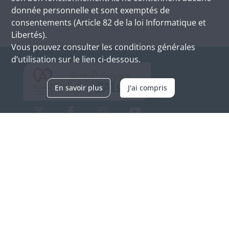
donnée personnelle et sont exemptés de
consentements (Article 82 de la loi Informatique et
Libertés).
Vous pouvez consulter les conditions générales
d’utilisation sur le lien ci-dessous.
En savoir plus
J'ai compris
Archives d'Alsace - Site de Colmar
Bâtiment M / Cité administrative
3, rue Fleischhauer
F-68026 COLMAR
(+33) 3 89 21 97 00
Nous contacter