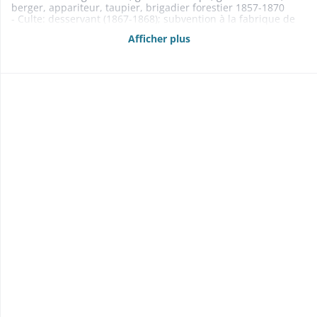
berger, appariteur, taupier, brigadier forestier 1857-1870
- Culte: desservant (1867-1868); subvention à la fabrique de
l'église (1865) 1865-1868
Afficher plus
- Contentieux 1802-1860