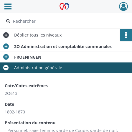
Ouvrir le menu déroulant
Archives Alsace - Colmar
Déplier
tous les niveaux
2O Administration et comptabilité communales
FROENINGEN
Administration générale
Cote/Cotes extrêmes
2O613
Date
1802-1870
Présentation du contenu
- Personnel: sage-femme, garde de Coupe, garde de nuit,