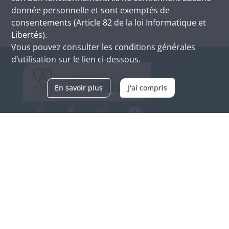
donnée personnelle et sont exemptés de
consentements (Article 82 de la loi Informatique et
Libertés).
Vous pouvez consulter les conditions générales
d’utilisation sur le lien ci-dessous.
En savoir plus
J'ai compris
Archives d'Alsace - Site de Colmar
Bâtiment M / Cité administrative
3, rue Fleischhauer
F-68026 COLMAR
(+33) 3 89 21 97 00
Nous contacter