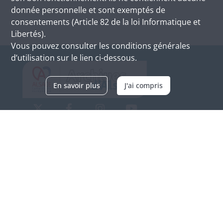
donnée personnelle et sont exemptés de
consentements (Article 82 de la loi Informatique et
Libertés).
Vous pouvez consulter les conditions générales
d’utilisation sur le lien ci-dessous.
En savoir plus
J'ai compris
Archives d'Alsace - Site de Colmar
Bâtiment M / Cité administrative
3, rue Fleischhauer
F-68026 COLMAR
(+33) 3 89 21 97 00
Nous contacter