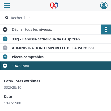
Ouvrir le menu déroulant
Archives Alsace - Colmar
Déplier
tous les niveaux
332J - Paroisse catholique de Geispitzen
ADMINISTRATION TEMPORELLE DE LA PAROISSE
Pièces comptables
1947-1980
Cote/Cotes extrêmes
332J/2E/10
Date
1947-1980