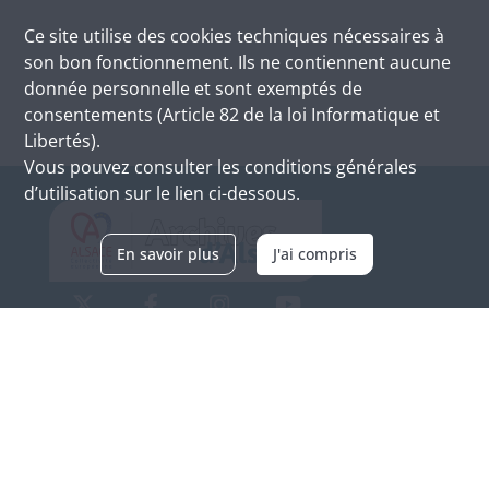
Ce site utilise des
cookies
techniques nécessaires à
son bon fonctionnement. Ils ne contiennent aucune
donnée personnelle et sont exemptés de
consentements (Article 82 de la loi Informatique et
Libertés).
Vous pouvez consulter les conditions générales
d’utilisation sur le lien ci-dessous.
En savoir plus
J'ai compris
Archives d'Alsace - Site de Colmar
Bâtiment M / Cité administrative
3, rue Fleischhauer
F-68026 COLMAR
(+33) 3 89 21 97 00