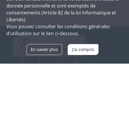
donnée personnelle et sont exemptés de
consentements (Article 82 de la loi Informatique et
Libertés).
Vous pouvez consulter les conditions générales
d’utilisation sur le lien ci-dessous.
En savoir plus
J'ai compris
Archives d'Alsace - Site de Colmar
Bâtiment M / Cité administrative
3, rue Fleischhauer
F-68026 COLMAR
(+33) 3 89 21 97 00
Nous contacter