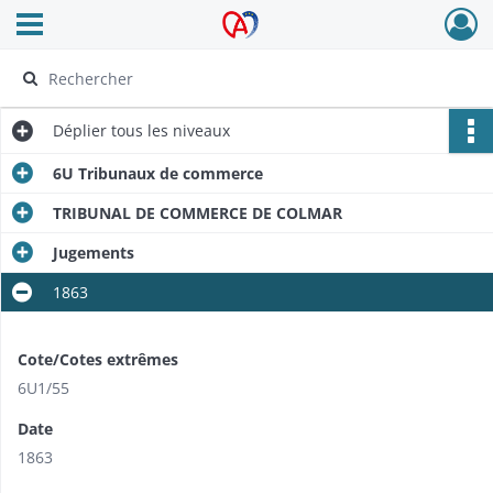
Ouvrir le menu déroulant
Archives Alsace - Colmar
Déplier
tous les niveaux
6U Tribunaux de commerce
TRIBUNAL DE COMMERCE DE COLMAR
Jugements
1863
Cote/Cotes extrêmes
6U1/55
Date
1863