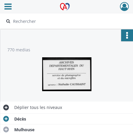
Ouvrir le menu déroulant
Archives Alsace - Colmar
770 medias
Déplier
tous les niveaux
Décès
Mulhouse