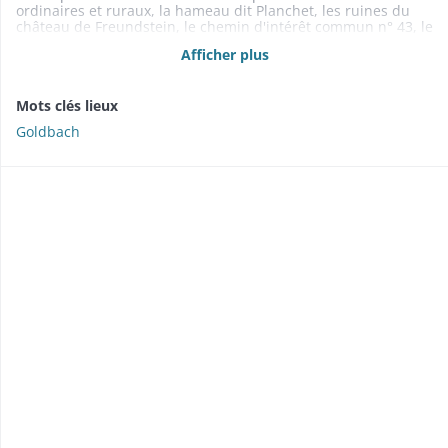
ordinaires et ruraux, la hameau dit Planchet, les ruines du
château de Freundstein, le chemin d'intérêt commun n° 43, le
hameau dit Neuhausen et une métairie (plan n° 3 O 201)
Afficher plus
1868 : carte indiquant les chemins vicinaux ordinaires et
ruraux, le chemin d'intérêt commun n° 43 et la route
impériale n° 66 (plan n° 3 O 202)
Mots clés lieux
Goldbach