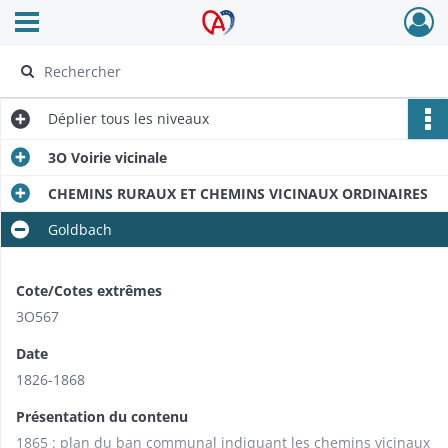
Ouvrir le menu déroulant
Archives Alsace - Colmar
Déplier
tous les niveaux
3O Voirie vicinale
CHEMINS RURAUX ET CHEMINS VICINAUX ORDINAIRES
Goldbach
Cote/Cotes extrêmes
3O567
Date
1826-1868
Présentation du contenu
1865 : plan du ban communal indiquant les chemins vicinaux