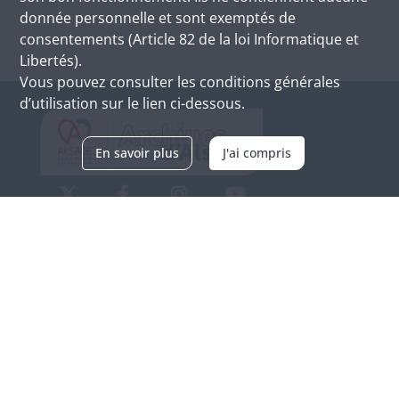
donnée personnelle et sont exemptés de
consentements (Article 82 de la loi Informatique et
Libertés).
Vous pouvez consulter les conditions générales
d’utilisation sur le lien ci-dessous.
En savoir plus
J'ai compris
Archives d'Alsace - Site de Colmar
Bâtiment M / Cité administrative
3, rue Fleischhauer
F-68026 COLMAR
(+33) 3 89 21 97 00
Nous contacter