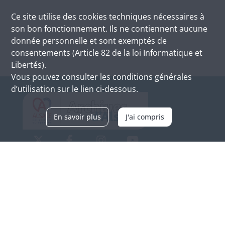
Ce site utilise des
cookies
techniques nécessaires à
son bon fonctionnement. Ils ne contiennent aucune
donnée personnelle et sont exemptés de
consentements (Article 82 de la loi Informatique et
Libertés).
Vous pouvez consulter les conditions générales
d’utilisation sur le lien ci-dessous.
En savoir plus
J'ai compris
Archives d'Alsace - Site de Colmar
Bâtiment M / Cité administrative
3, rue Fleischhauer
F-68026 COLMAR
(+33) 3 89 21 97 00