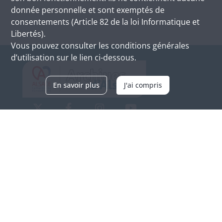
donnée personnelle et sont exemptés de
consentements (Article 82 de la loi Informatique et
Libertés).
Vous pouvez consulter les conditions générales
d’utilisation sur le lien ci-dessous.
En savoir plus
J'ai compris
Archives d'Alsace - Site de Colmar
Bâtiment M / Cité administrative
3, rue Fleischhauer
F-68026 COLMAR
(+33) 3 89 21 97 00
Nous contacter