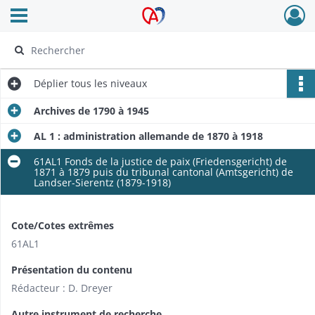
Ouvrir le menu déroulant
Archives Alsace - Colmar
Déplier
tous les niveaux
Archives de 1790 à 1945
AL 1 : administration allemande de 1870 à 1918
61AL1 Fonds de la justice de paix (Friedensgericht) de
1871 à 1879 puis du tribunal cantonal (Amtsgericht) de
Landser-Sierentz (1879-1918)
Cote/Cotes extrêmes
61AL1
Présentation du contenu
Rédacteur : D. Dreyer
Autre instrument de recherche