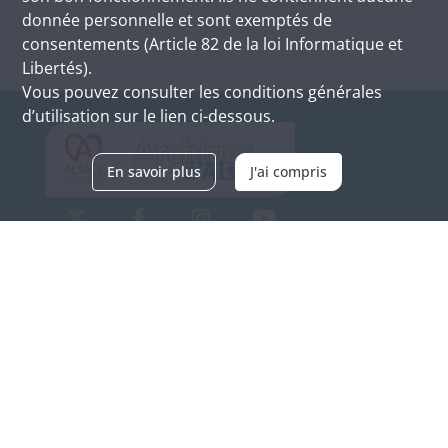
donnée personnelle et sont exemptés de
consentements (Article 82 de la loi Informatique et
Libertés).
Vous pouvez consulter les conditions générales
d’utilisation sur le lien ci-dessous.
En savoir plus
J'ai compris
Archives d'Alsace - Site de Colmar
Bâtiment M / Cité administrative
3, rue Fleischhauer
F-68026 COLMAR
(+33) 3 89 21 97 00
Nous contacter