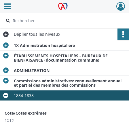
Ouvrir le menu déroulant
Archives Alsace - Colmar
Déplier
tous les niveaux
1X Administration hospitalière
ÉTABLISSEMENTS HOSPITALIERS - BUREAUX DE
BIENFAISANCE (documentation commune)
ADMINISTRATION
Commissions administratives: renouvellement annuel
et partiel des membres des commissions
1834-1838
Cote/Cotes extrêmes
1X12